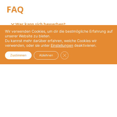
FAQ
Wer kann sich bewerben?
Wir verwenden Cookies, um dir die bestmögliche Erfahrung auf
Wie können mehrere Fragestellungen
unserer Website zu bieten.
eingereicht werden?
Du kannst mehr darüber erfahren, welche Cookies wir
verwenden, oder sie unter
Einstellungen
deaktivieren.
Wann findet die Umsetzung statt?
GDPR Cookie-Banner schließe
Zustimmen
Ablehnen
Wie findet die Unterstützung statt?
Welche Kosten können entstehen?
Wovon hängt es ab, ob ein Anliegen
umgesetzt werden kann?