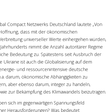
obal Compact Netzwerks Deutschland lautete „Von
 Hoffnung, dass mit der ökonomischen
e Verbreitung universeller Werte einhergehen würden,
es Jahrhunderts nimmt die Anzahl autoritärer Regime
liche Bedeutung zu. Spätestens seit Ausbruch der
Ukraine ist auch die Globalisierung auf dem
, energie- und ressourcenintensive deutsche
t u.a. darum, ökonomische Abhängigkeiten zu
gern, aber ebenso darum, integer zu handeln,
sowie zur Bekämpfung des Klimawandels beizutragen.
eben sich im gegenwärtigen Spannungsfeld
scher Herausforderungen? Was bedeutet