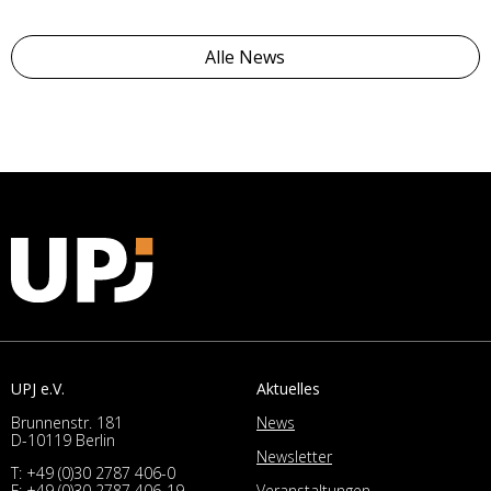
Alle News
UPJ e.V.
Aktuelles
Brunnenstr. 181
News
D-10119 Berlin
Newsletter
T:
+49 (0)30 2787 406-0
Veranstaltungen
F: +49 (0)30 2787 406-19