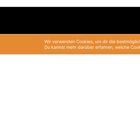
Wir verwenden Cookies, um dir die bestmöglich
Du kannst mehr darüber erfahren, welche Cook
UPJ e.V.
Aktuelles
Brunnenstr. 181
News
D-10119 Berlin
Newsletter
T:
+49 (0)30 2787 406-0
Veranstaltungen
F: +49 (0)30 2787 406-19
M:
info@upj.de
Jahrestagung 2025
I:
www.upj.de
Archiv Jahrestagungen
Wissen
Publikationen
Studien