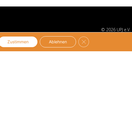
© 2026 UPJ e.V.
GDPR Cookie-Banner sch
Zustimmen
Ablehnen
UPJ-Netzwerk
Über UPJ
Unternehmensnetzwerk
Vision und Mission
Netzwerk
Team
Mitglieder
Partner
Mitgliedschaft
Transparenz
Mittlernetzwerk
Geschäftsführung
Netzwerk
Vorstand
Mitglieder
Geschichte
Mitgliedschaft
Stellenangebote
Kontakt