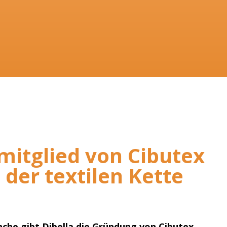
mitglied von Cibutex
 der textilen Kette
nche gibt Dibella die Gründung von Cibutex