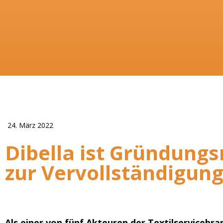
24. März 2022
Dibella ist Gründungs
zur Vervollständigung
Als einer von fünf Akteuren der Textilservicebra