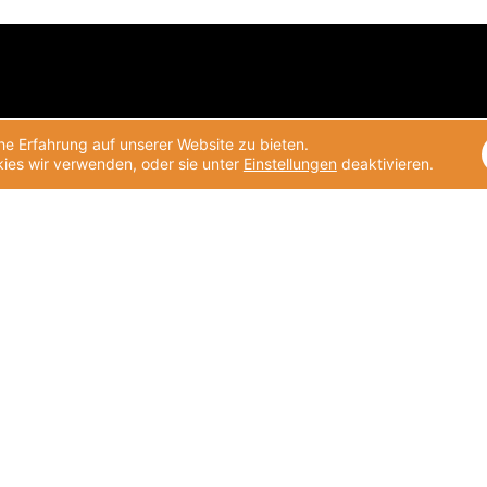
e Erfahrung auf unserer Website zu bieten.
ies wir verwenden, oder sie unter
Einstellungen
deaktivieren.
Unsere Themen
Was wir tun
Klima und Umwelt
Aktuelle Projekte
Nachhaltige Lieferketten
Projekte
Pro Bono
Beratung
Lokales Engagement
Corporate Volunteering Office
und Kooperation
Deutscher Preis für
Unternehmensengagement
Helpdesk
Unternehmensengagement