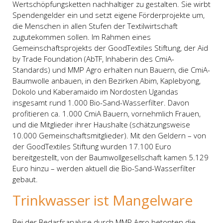
Wertschöpfungsketten nachhaltiger zu gestalten. Sie wirbt
Spendengelder ein und setzt eigene Förderprojekte um,
die Menschen in allen Stufen der Textilwirtschaft
zugutekommen sollen. Im Rahmen eines
Gemeinschaftsprojekts der GoodTextiles Stiftung, der Aid
by Trade Foundation (AbTF, Inhaberin des CmiA-
Standards) und MMP Agro erhalten nun Bauern, die CmiA-
Baumwolle anbauen, in den Bezirken Abim, Kaplebyong,
Dokolo und Kaberamaido im Nordosten Ugandas
insgesamt rund 1.000 Bio-Sand-Wasserfilter. Davon
profitieren ca. 1.000 CmiA Bauern, vornehmlich Frauen,
und die Mitglieder ihrer Haushalte (schätzungsweise
10.000 Gemeinschaftsmitglieder). Mit den Geldern – von
der GoodTextiles Stiftung wurden 17.100 Euro
bereitgestellt, von der Baumwollgesellschaft kamen 5.129
Euro hinzu – werden aktuell die Bio-Sand-Wasserfilter
gebaut.
Trinkwasser ist Mangelware
Bei der Bedarfsanalyse durch MMP Agro betonten die