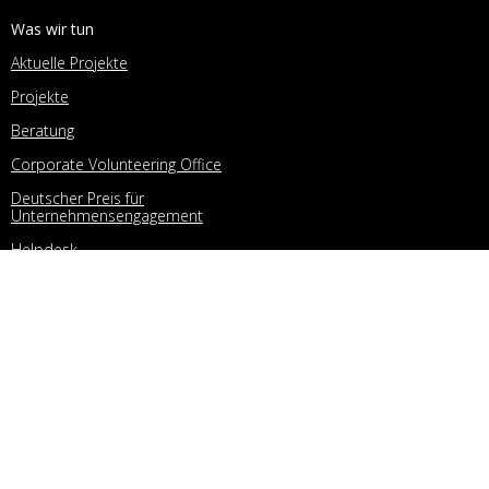
Was wir tun
Aktuelle Projekte
Projekte
Beratung
Corporate Volunteering Office
Deutscher Preis für
Unternehmensengagement
Helpdesk
Unternehmensengagement
UPJ-Netzwerk
Unternehmensnetzwerk
Netzwerk
Mitglieder
Mitgliedschaft
Mittlernetzwerk
Netzwerk