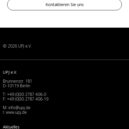
Kontaktieren Sie uns
© 2026 UPJ e.V.
UPJ e.V.
Brunnenstr. 181
D-10119 Berlin
T:
+49 (0)30 2787 406-0
F: +49 (0)30 2787 406-19
M:
info@upj.de
I:
www.upj.de
Aktuelles