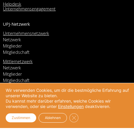
Helpdesk
Unternehmensengagement
UPJ-Netzwerk
Unternehmensnetzwerk
Netzwerk
Mitglieder
Mitgliedschaft
Mittlernetzwerk
Netzwerk
Mitglieder
Mitgliedschaft
Wir verwenden Cookies, um dir die bestmögliche Erfahrung auf
Über UPJ
unserer Website zu bieten.
Du kannst mehr darüber erfahren, welche Cookies wir
Vision und Mission
verwenden, oder sie unter
Einstellungen
deaktivieren.
Team
GDPR Cookie-Banner schließe
Zustimmen
Ablehnen
Partner
Transparenz