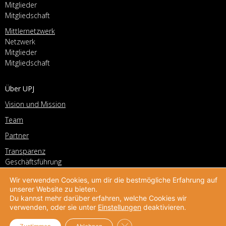
Mitglieder
Mitgliedschaft
Mittlernetzwerk
Netzwerk
Mitglieder
Mitgliedschaft
Über UPJ
Vision und Mission
Team
Partner
Transparenz
Geschäftsführung
Vorstand
Wir verwenden Cookies, um dir die bestmögliche Erfahrung auf
Geschichte
unserer Website zu bieten.
Du kannst mehr darüber erfahren, welche Cookies wir
Stellenangebote
verwenden, oder sie unter
Einstellungen
deaktivieren.
Kontakt
GDPR Cookie-Banner schließe