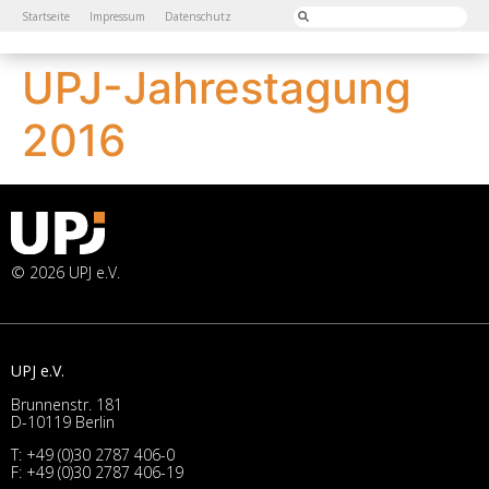
Startseite
Impressum
Datenschutz
UPJ-Jahrestagung
2016
© 2026 UPJ e.V.
UPJ e.V.
Brunnenstr. 181
D-10119 Berlin
T:
+49 (0)30 2787 406-0
F: +49 (0)30 2787 406-19