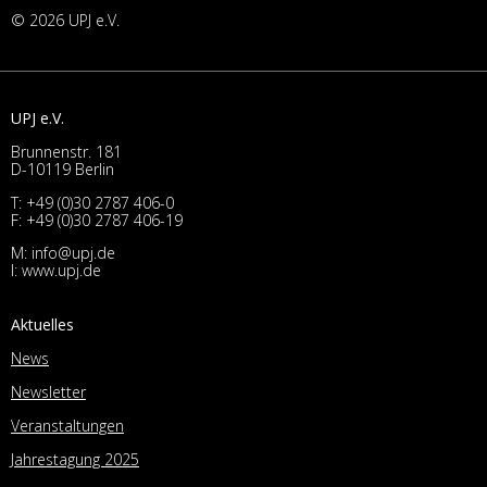
© 2026 UPJ e.V.
UPJ e.V.
Brunnenstr. 181
D-10119 Berlin
T:
+49 (0)30 2787 406-0
F: +49 (0)30 2787 406-19
M:
info@upj.de
I:
www.upj.de
Aktuelles
News
Newsletter
Veranstaltungen
Jahrestagung 2025