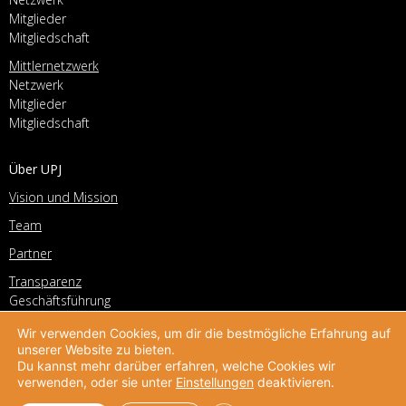
Mitglieder
Mitgliedschaft
Mittlernetzwerk
Netzwerk
Mitglieder
Mitgliedschaft
Über UPJ
Vision und Mission
Team
Partner
Transparenz
Geschäftsführung
Vorstand
Wir verwenden Cookies, um dir die bestmögliche Erfahrung auf
Geschichte
unserer Website zu bieten.
Du kannst mehr darüber erfahren, welche Cookies wir
Stellenangebote
verwenden, oder sie unter
Einstellungen
deaktivieren.
Kontakt