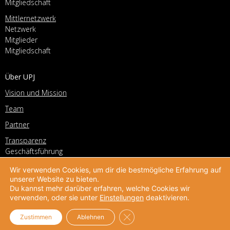
Mitgliedschaft
Mittlernetzwerk
Netzwerk
Mitglieder
Mitgliedschaft
Über UPJ
Vision und Mission
Team
Partner
Transparenz
Geschäftsführung
Vorstand
Wir verwenden Cookies, um dir die bestmögliche Erfahrung auf
Geschichte
unserer Website zu bieten.
Stellenangebote
Du kannst mehr darüber erfahren, welche Cookies wir
verwenden, oder sie unter
Einstellungen
deaktivieren.
Kontakt
GDPR Cookie-Banner schließe
Zustimmen
Ablehnen