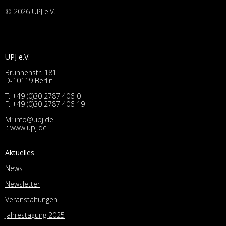
© 2026 UPJ e.V.
UPJ e.V.
Brunnenstr. 181
D-10119 Berlin
T:
+49 (0)30 2787 406-0
F: +49 (0)30 2787 406-19
M:
info@upj.de
I:
www.upj.de
Aktuelles
News
Newsletter
Veranstaltungen
Jahrestagung 2025