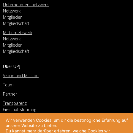
Unternehmensnetzwerk
Netzwerk
Mitglieder
Mitgliedschaft
Mittlernetzwerk
Netzwerk
Mitglieder
Mitgliedschaft
Über UPJ
Vision und Mission
Team
Partner
Transparenz
Geschäftsführung
Vorstand
Wir verwenden Cookies, um dir die bestmögliche Erfahrung auf
Geschichte
unserer Website zu bieten.
Du kannst mehr darüber erfahren, welche Cookies wir
Stellenangebote