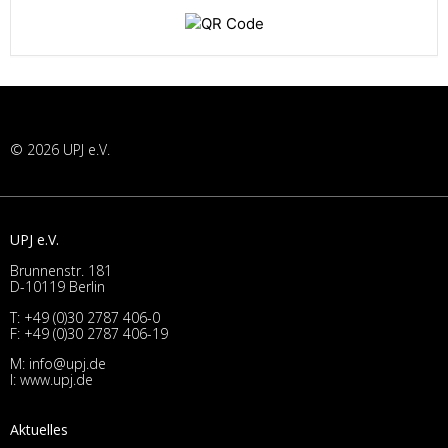
© 2026 UPJ e.V.
UPJ e.V.
Brunnenstr. 181
D-10119 Berlin
T:
+49 (0)30 2787 406-0
F: +49 (0)30 2787 406-19
M:
info@upj.de
I:
www.upj.de
Aktuelles