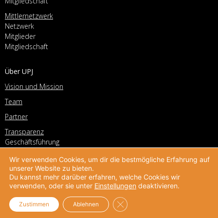
Mitgliedschaft
Mittlernetzwerk
Netzwerk
Mitglieder
Mitgliedschaft
Über UPJ
Vision und Mission
Team
Partner
Transparenz
Geschäftsführung
Vorstand
Wir verwenden Cookies, um dir die bestmögliche Erfahrung auf
Geschichte
unserer Website zu bieten.
Stellenangebote
Du kannst mehr darüber erfahren, welche Cookies wir
verwenden, oder sie unter
Einstellungen
deaktivieren.
Kontakt
GDPR Cookie-Banner schließe
Zustimmen
Ablehnen