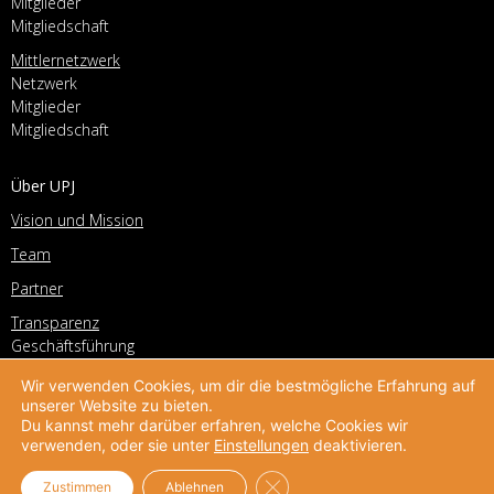
Mitglieder
Mitgliedschaft
Mittlernetzwerk
Netzwerk
Mitglieder
Mitgliedschaft
Über UPJ
Vision und Mission
Team
Partner
Transparenz
Geschäftsführung
Vorstand
Wir verwenden Cookies, um dir die bestmögliche Erfahrung auf
Geschichte
unserer Website zu bieten.
Du kannst mehr darüber erfahren, welche Cookies wir
Stellenangebote
verwenden, oder sie unter
Einstellungen
deaktivieren.
Kontakt
GDPR Cookie-Banner schließe
Zustimmen
Ablehnen