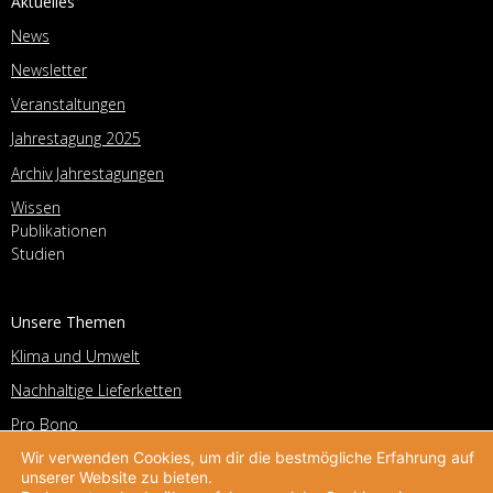
Aktuelles
News
Newsletter
Veranstaltungen
Jahrestagung 2025
Archiv Jahrestagungen
Wissen
Publikationen
Studien
Unsere Themen
Klima und Umwelt
Nachhaltige Lieferketten
Pro Bono
Lokales Engagement
Wir verwenden Cookies, um dir die bestmögliche Erfahrung auf
und Kooperation
unserer Website zu bieten.