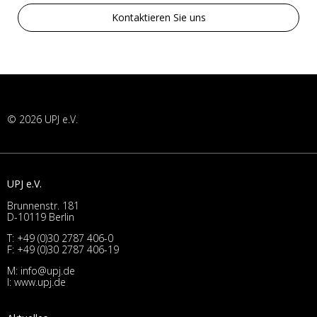
Kontaktieren Sie uns
© 2026 UPJ e.V.
UPJ e.V.
Brunnenstr. 181
D-10119 Berlin
T:
+49 (0)30 2787 406-0
F: +49 (0)30 2787 406-19
M:
info@upj.de
I:
www.upj.de