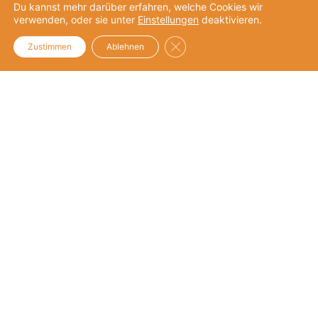
Unternehmensengagement
Du kannst mehr darüber erfahren, welche Cookies wir
verwenden, oder sie unter
Einstellungen
deaktivieren.
UPJ-Netzwerk
GDPR Cookie-Banner schließe
Zustimmen
Ablehnen
Unternehmensnetzwerk
Netzwerk
Mitglieder
Mitgliedschaft
Mittlernetzwerk
Netzwerk
Mitglieder
Mitgliedschaft
Über UPJ
Vision und Mission
Team
Partner
Transparenz
Geschäftsführung