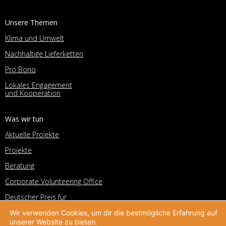
Unsere Themen
Klima und Umwelt
Nachhaltige Lieferketten
Pro Bono
Lokales Engagement
und Kooperation
Was wir tun
Aktuelle Projekte
Projekte
Beratung
Corporate Volunteering Office
Deutscher Preis für
Unternehmensengagement
Wir verwenden Cookies, um dir die bestmögliche Erfahrung auf
Helpdesk
unserer Website zu bieten.