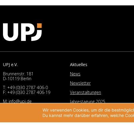
UPJ e.V.
Aktuelles
Brunnenstr. 181
News
D-10119 Berlin
Newsletter
T:
+49 (0)30 2787 406-0
Veranstaltungen
F: +49 (0)30 2787 406-19
M:
info@upj.de
Jahrestagung 2025
I:
www.upj.de
Wir verwenden Cookies, um dir die bestmöglich
Archiv Jahrestagungen
Du kannst mehr darüber erfahren, welche Cook
Wissen
Publikationen
Studien