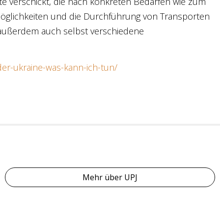
e verschickt, die nach konkreten Bedarfen wie zum
öglichkeiten und die Durchführung von Transporten
t außerdem auch selbst verschiedene
n-der-ukraine-was-kann-ich-tun/
Mehr über UPJ