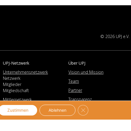
© 2026 UPJ e.V.
UPJ-Netzwerk
Über UPJ
Unternehmensnetzwerk
Vision und Mission
Netzwerk
Team
Mitglieder
Partner
Mitgliedschaft
Transparenz
Mittlernetzwerk
Geschäftsführung
Netzwerk
GDPR Cookie-Banner sch
Zustimmen
Ablehnen
Vorstand
Mitglieder
Geschichte
Mitgliedschaft
Stellenangebote