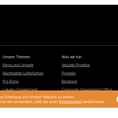
Unsere Themen
Was wir tun
Klima und Umwelt
Aktuelle Projekte
Nachhaltige Lieferketten
Projekte
Pro Bono
Beratung
Lokales Engagement
Corporate Volunteering Office
und Kooperation
e Erfahrung auf unserer Website zu bieten.
Deutscher Preis für
Unternehmensengagement
ies wir verwenden, oder sie unter
Einstellungen
deaktivieren.
Helpdesk
Unternehmensengagement