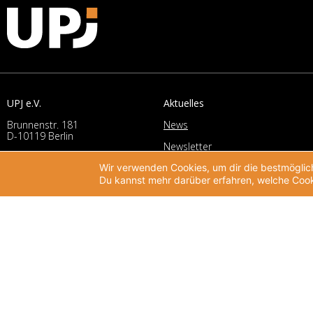
UPJ e.V.
Aktuelles
Brunnenstr. 181
News
D-10119 Berlin
Newsletter
T:
+49 (0)30 2787 406-0
Wir verwenden Cookies, um dir die bestmöglich
Veranstaltungen
F: +49 (0)30 2787 406-19
Du kannst mehr darüber erfahren, welche Cook
M:
info@upj.de
Jahrestagung 2025
I:
www.upj.de
Archiv Jahrestagungen
Wissen
Publikationen
Studien