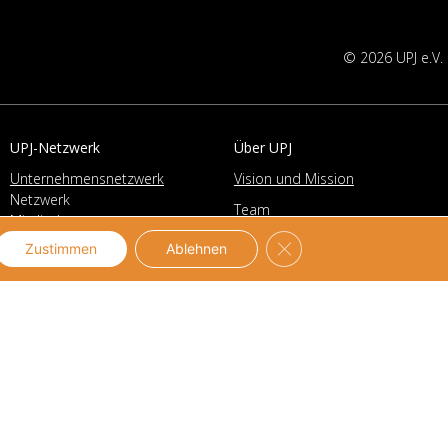
© 2026 UPJ e.V.
UPJ-Netzwerk
Über UPJ
Unternehmensnetzwerk
Vision und Mission
Netzwerk
Team
Mitglieder
Partner
Mitgliedschaft
GDPR Cookie-Banner sch
Zustimmen
Ablehnen
Transparenz
Mittlernetzwerk
Geschäftsführung
Netzwerk
Vorstand
Mitglieder
Geschichte
Mitgliedschaft
Stellenangebote
Kontakt