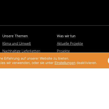
Unsere Themen
Was wir tun
Klima und Umwelt
Aktuelle Projekte
Nachhaltige Lieferketten
Projekte
e Erfahrung auf unserer Website zu bieten.
Pro Bono
Beratung
ies wir verwenden, oder sie unter
Einstellungen
deaktivieren.
Lokales Engagement
Corporate Volunteering Office
und Kooperation
Deutscher Preis für
Unternehmensengagement
Helpdesk
Unternehmensengagement