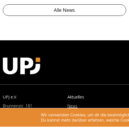
Alle News
UPJ e.V.
Aktuelles
Brunnenstr. 181
News
D-10119 Berlin
Newsletter
Wir verwenden Cookies, um dir die bestmöglich
T:
+49 (0)30 2787 406-0
Du kannst mehr darüber erfahren, welche Cook
Veranstaltungen
F: +49 (0)30 2787 406-19