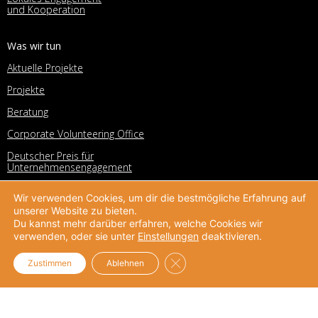
und Kooperation
Was wir tun
Aktuelle Projekte
Projekte
Beratung
Corporate Volunteering Office
Deutscher Preis für
Unternehmensengagement
Helpdesk
Wir verwenden Cookies, um dir die bestmögliche Erfahrung auf
Unternehmensengagement
unserer Website zu bieten.
Du kannst mehr darüber erfahren, welche Cookies wir
verwenden, oder sie unter
Einstellungen
deaktivieren.
UPJ-Netzwerk
Unternehmensnetzwerk
GDPR Cookie-Banner schließe
Zustimmen
Ablehnen
Netzwerk
Mitglieder
Mitgliedschaft