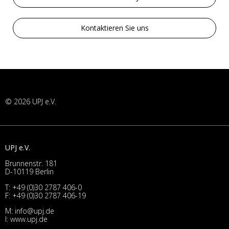
Kontaktieren Sie uns
© 2026 UPJ e.V.
UPJ e.V.
Brunnenstr. 181
D-10119 Berlin
T:
+49 (0)30 2787 406-0
F: +49 (0)30 2787 406-19
M:
info@upj.de
I:
www.upj.de