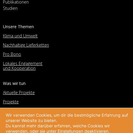
Publikationen
Studien
Unsere Themen
Klima und Umwelt
Nachhaltige Lieferketten
Pro Bono
Lokales Engagement
und Kooperation
Was wir tun
Aktuelle Projekte
Projekte
Beratung
Wir verwenden Cookies, um dir die bestmögliche Erfahrung auf
Corporate Volunteering Office
unserer Website zu bieten.
Du kannst mehr darüber erfahren, welche Cookies wir
Deutscher Preis für
verwenden, oder sie unter
Einstellungen
deaktivieren.