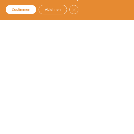
Unternehmensengagement
GDPR Cookie-Banner schließe
Zustimmen
Ablehnen
Helpdesk
Unternehmensengagement
UPJ-Netzwerk
Unternehmensnetzwerk
Netzwerk
Mitglieder
Mitgliedschaft
Mittlernetzwerk
Netzwerk
Mitglieder
Mitgliedschaft
Über UPJ
Vision und Mission
Team
Partner