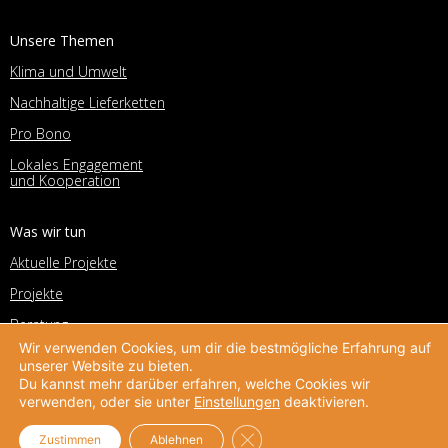
Unsere Themen
Klima und Umwelt
Nachhaltige Lieferketten
Pro Bono
Lokales Engagement
und Kooperation
Was wir tun
Aktuelle Projekte
Projekte
Beratung
Wir verwenden Cookies, um dir die bestmögliche Erfahrung auf
Corporate Volunteering Office
unserer Website zu bieten.
Du kannst mehr darüber erfahren, welche Cookies wir
Deutscher Preis für
verwenden, oder sie unter
Einstellungen
deaktivieren.
Unternehmensengagement
Helpdesk
GDPR Cookie-Banner schließe
Zustimmen
Ablehnen