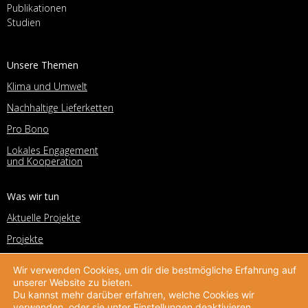
Publikationen
Studien
Unsere Themen
Klima und Umwelt
Nachhaltige Lieferketten
Pro Bono
Lokales Engagement
und Kooperation
Was wir tun
Aktuelle Projekte
Projekte
Beratung
Wir verwenden Cookies, um dir die bestmögliche Erfahrung auf
Corporate Volunteering Office
unserer Website zu bieten.
Du kannst mehr darüber erfahren, welche Cookies wir
Deutscher Preis für
verwenden, oder sie unter
Einstellungen
deaktivieren.