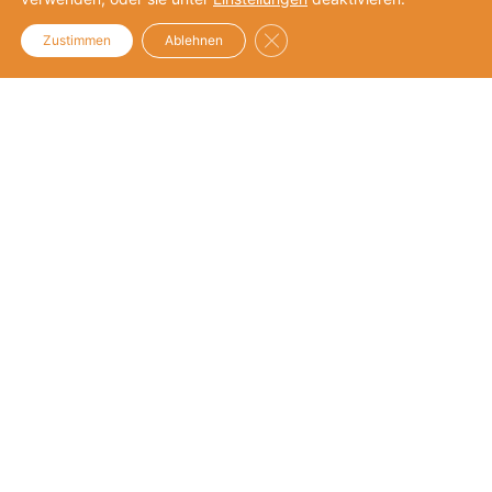
Unternehmensengagement
GDPR Cookie-Banner schließe
Zustimmen
Ablehnen
Helpdesk
Unternehmensengagement
UPJ-Netzwerk
Unternehmensnetzwerk
Netzwerk
Mitglieder
Mitgliedschaft
Mittlernetzwerk
Netzwerk
Mitglieder
Mitgliedschaft
Über UPJ
Vision und Mission
Team
Partner