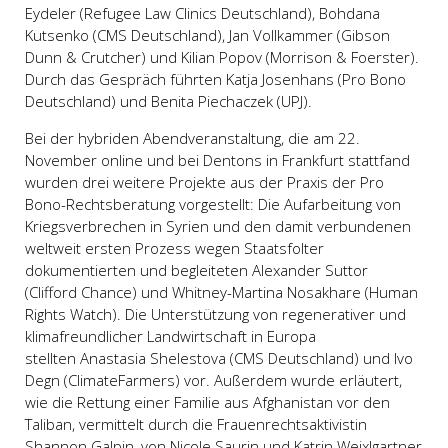
Eydeler (Refugee Law Clinics Deutschland), Bohdana
Kutsenko (CMS Deutschland), Jan Vollkammer (Gibson
Dunn & Crutcher) und Kilian Popov (Morrison & Foerster).
Durch das Gespräch führten Katja Josenhans (Pro Bono
Deutschland) und Benita Piechaczek (UPJ).
Bei der hybriden Abendveranstaltung, die am 22.
November online und bei Dentons in Frankfurt stattfand
wurden drei weitere Projekte aus der Praxis der Pro
Bono-Rechtsberatung vorgestellt: Die Aufarbeitung von
Kriegsverbrechen in Syrien und den damit verbundenen
weltweit ersten Prozess wegen Staatsfolter
dokumentierten und begleiteten Alexander Suttor
(Clifford Chance) und Whitney-Martina Nosakhare (Human
Rights Watch). Die Unterstützung von regenerativer und
klimafreundlicher Landwirtschaft in Europa
stellten Anastasia Shelestova (CMS Deutschland) und Ivo
Degn (ClimateFarmers) vor. Außerdem wurde erläutert,
wie die Rettung einer Familie aus Afghanistan vor den
Taliban, vermittelt durch die Frauenrechtsaktivistin
Shannon Galpin, von Nicole Saurin und Katrin Weixlgartner