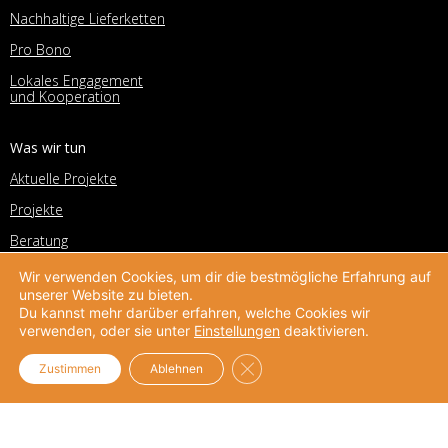
Nachhaltige Lieferketten
Pro Bono
Lokales Engagement
und Kooperation
Was wir tun
Aktuelle Projekte
Projekte
Beratung
Corporate Volunteering Office
Wir verwenden Cookies, um dir die bestmögliche Erfahrung auf
unserer Website zu bieten.
Deutscher Preis für
Du kannst mehr darüber erfahren, welche Cookies wir
Unternehmensengagement
verwenden, oder sie unter
Einstellungen
deaktivieren.
Helpdesk
Unternehmensengagement
GDPR Cookie-Banner schließe
Zustimmen
Ablehnen
UPJ-Netzwerk
Unternehmensnetzwerk