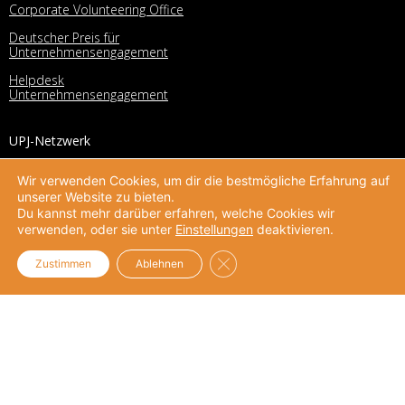
Corporate Volunteering Office
Deutscher Preis für
Unternehmensengagement
Helpdesk
Unternehmensengagement
UPJ-Netzwerk
Unternehmensnetzwerk
Wir verwenden Cookies, um dir die bestmögliche Erfahrung auf
Netzwerk
unserer Website zu bieten.
Mitglieder
Du kannst mehr darüber erfahren, welche Cookies wir
Mitgliedschaft
verwenden, oder sie unter
Einstellungen
deaktivieren.
Mittlernetzwerk
GDPR Cookie-Banner schließe
Zustimmen
Ablehnen
Netzwerk
Mitglieder
Mitgliedschaft
Über UPJ
Vision und Mission