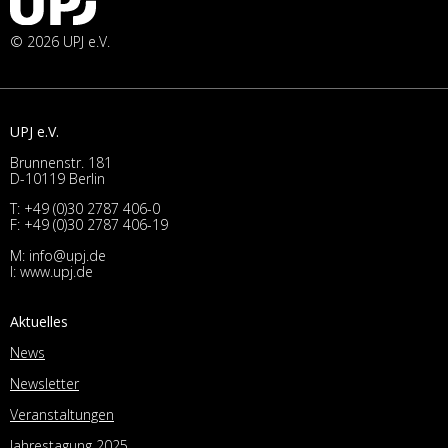
© 2026 UPJ e.V.
UPJ e.V.
Brunnenstr. 181
D-10119 Berlin
T:
+49 (0)30 2787 406-0
F: +49 (0)30 2787 406-19
M:
info@upj.de
I:
www.upj.de
Aktuelles
News
Newsletter
Veranstaltungen
Jahrestagung 2025