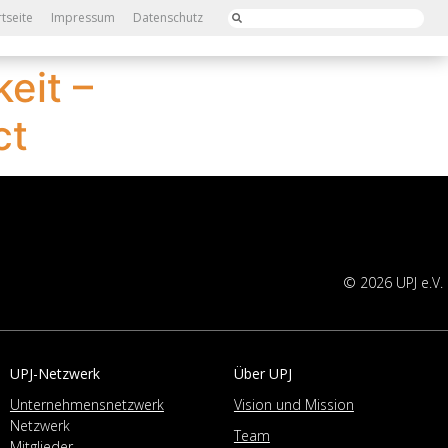
rtseite
Impressum
Datenschutz
eit –
ct
© 2026 UPJ e.V.
UPJ-Netzwerk
Über UPJ
Unternehmensnetzwerk
Vision und Mission
Netzwerk
Team
Mitglieder