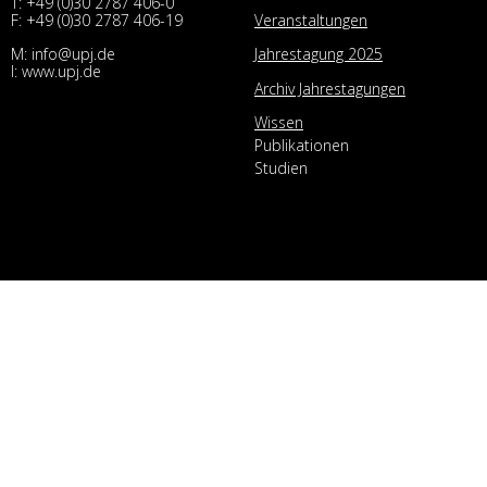
T:
+49 (0)30 2787 406-0
Veranstaltungen
F: +49 (0)30 2787 406-19
M:
info@upj.de
Jahrestagung 2025
I:
www.upj.de
Archiv Jahrestagungen
Wissen
Publikationen
Studien