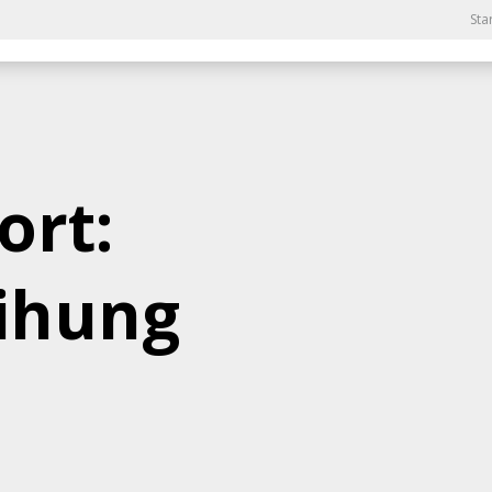
Sta
ort:
eihung