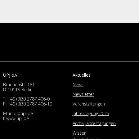
UPJ e.V.
Aktuelles
Brunnenstr. 181
News
D-10119 Berlin
Newsletter
T:
+49 (0)30 2787 406-0
Veranstaltungen
F: +49 (0)30 2787 406-19
M:
info@upj.de
Jahrestagung 2025
I:
www.upj.de
Archiv Jahrestagungen
Wissen