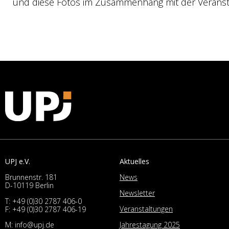
und diese Fotos im Zusammenhang mit der Veranstal
UPJ e.V.
Aktuelles
Brunnenstr. 181
News
D-10119 Berlin
Newsletter
T:
+49 (0)30 2787 406-0
Veranstaltungen
F: +49 (0)30 2787 406-19
M:
info@upj.de
Jahrestagung 2025