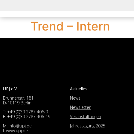
Trend – Intern
UPJ e.V.
Aktuelles
Brunnenstr. 181
News
D-10119 Berlin
Newsletter
T:
+49 (0)30 2787 406-0
Veranstaltungen
F: +49 (0)30 2787 406-19
M:
info@upj.de
Jahrestagung 2025
I:
www.upj.de