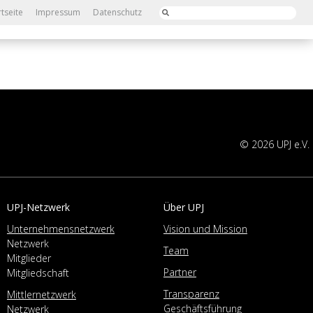
rtseite
Impressum
Datenschutz
© 2026 UPJ e.V.
UPJ-Netzwerk
Über UPJ
Unternehmensnetzwerk
Vision und Mission
Netzwerk
Team
Mitglieder
Partner
Mitgliedschaft
Transparenz
Mittlernetzwerk
Geschäftsführung
Netzwerk