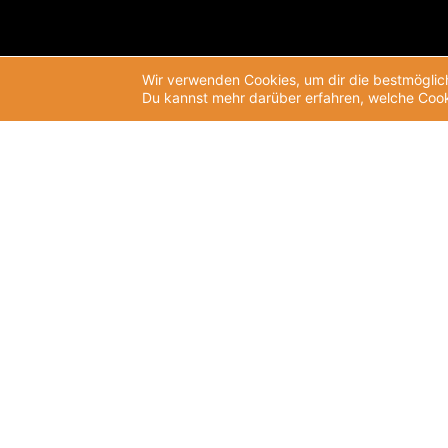
Wir verwenden Cookies, um dir die bestmöglich
Du kannst mehr darüber erfahren, welche Cook
UPJ e.V.
Aktuelles
Brunnenstr. 181
News
D-10119 Berlin
Newsletter
T:
+49 (0)30 2787 406-0
Veranstaltungen
F: +49 (0)30 2787 406-19
M:
info@upj.de
Jahrestagung 2025
I:
www.upj.de
Archiv Jahrestagungen
Wissen
Publikationen
Studien