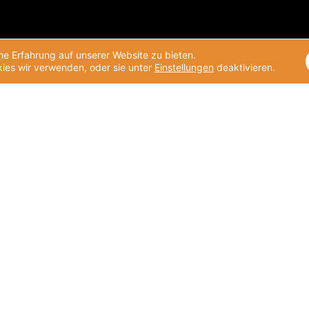
e Erfahrung auf unserer Website zu bieten.
ies wir verwenden, oder sie unter
Einstellungen
deaktivieren.
Unsere Themen
Was wir tun
Klima und Umwelt
Aktuelle Projekte
Nachhaltige Lieferketten
Projekte
Pro Bono
Beratung
Lokales Engagement
Corporate Volunteering Office
und Kooperation
Deutscher Preis für
Unternehmensengagement
Helpdesk
Unternehmensengagement