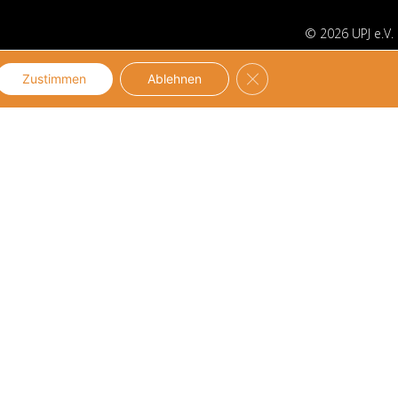
© 2026 UPJ e.V.
GDPR Cookie-Banner sch
Zustimmen
Ablehnen
UPJ-Netzwerk
Über UPJ
Unternehmensnetzwerk
Vision und Mission
Netzwerk
Team
Mitglieder
Partner
Mitgliedschaft
Transparenz
Mittlernetzwerk
Geschäftsführung
Netzwerk
Vorstand
Mitglieder
Geschichte
Mitgliedschaft
Stellenangebote
Kontakt