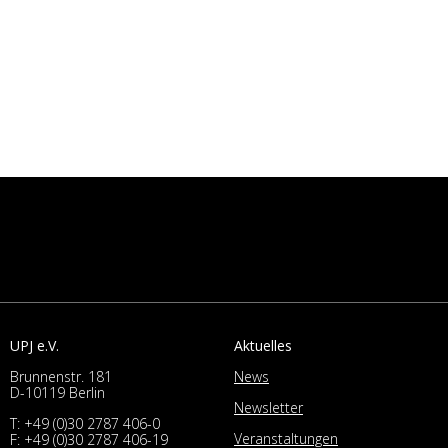
UPJ e.V.
Aktuelles
Brunnenstr. 181
News
D-10119 Berlin
Newsletter
T:
+49 (0)30 2787 406-0
Veranstaltungen
F: +49 (0)30 2787 406-19