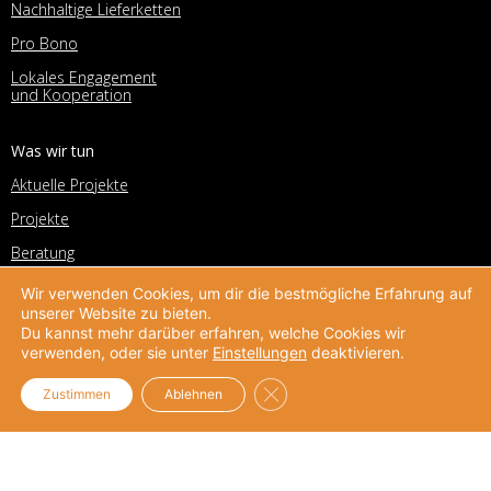
Nachhaltige Lieferketten
Pro Bono
Lokales Engagement
und Kooperation
Was wir tun
Aktuelle Projekte
Projekte
Beratung
Corporate Volunteering Office
Wir verwenden Cookies, um dir die bestmögliche Erfahrung auf
unserer Website zu bieten.
Deutscher Preis für
Du kannst mehr darüber erfahren, welche Cookies wir
Unternehmensengagement
verwenden, oder sie unter
Einstellungen
deaktivieren.
Helpdesk
Unternehmensengagement
GDPR Cookie-Banner schließe
Zustimmen
Ablehnen
UPJ-Netzwerk
Unternehmensnetzwerk